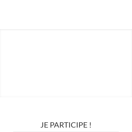
JOURNÉE TECHNIQUE :
20 JUIN 2023
JE PARTICIPE !