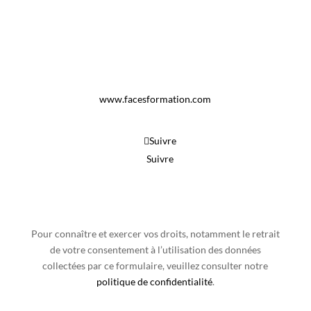
04 77 34 33 33
APPELER
SITE WEB
www.facesformation.com
RÉSEAUX SOCIAUX
Suivre
Suivre
Pour connaître et exercer vos droits, notamment le retrait
de votre consentement à l’utilisation des données
collectées par ce formulaire, veuillez consulter notre
politique de confidentialité
.